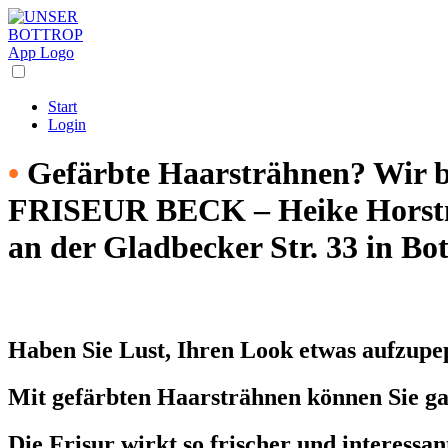
Start
Login
•
Gefärbte Haarsträhnen? Wir b
FRISEUR BECK – Heike Hors
an der Gladbecker Str. 33 in Bo
Haben Sie Lust, Ihren Look etwas aufzup
Mit gefärbten Haarsträhnen können Sie ga
Die Frisur wirkt so frischer und interessan