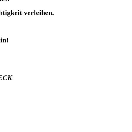
igkeit verleihen.
min!
BECK