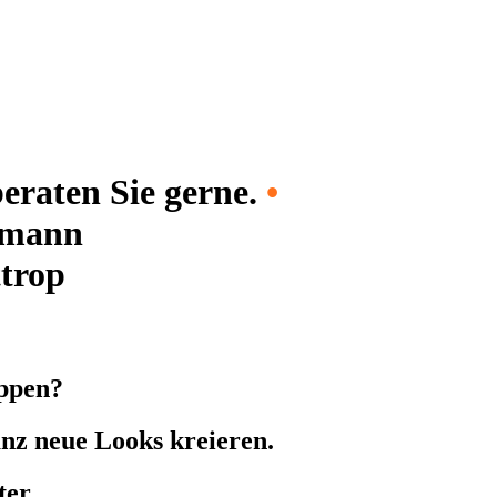
eraten Sie gerne.
•
tmann
ttrop
eppen?
nz neue Looks kreieren.
ter.