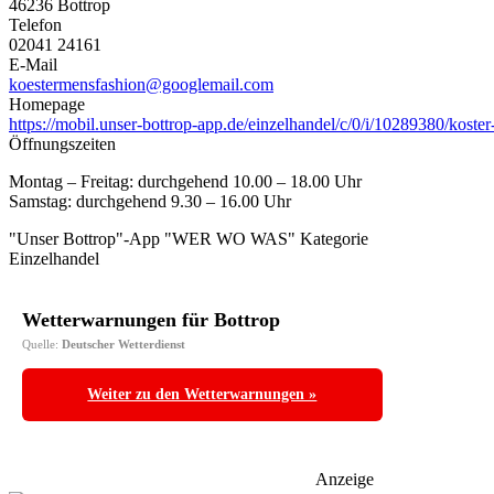
46236 Bottrop
Telefon
02041 24161
E-Mail
koestermensfashion@googlemail.com
Homepage
https://mobil.unser-bottrop-app.de/einzelhandel/c/0/i/10289380/koste
Öffnungszeiten
Montag – Freitag: durchgehend 10.00 – 18.00 Uhr
Samstag: durchgehend 9.30 – 16.00 Uhr
"Unser Bottrop"-App "WER WO WAS" Kategorie
Einzelhandel
Wetterwarnungen für Bottrop
Quelle:
Deutscher Wetterdienst
Weiter zu den Wetterwarnungen »
Anzeige