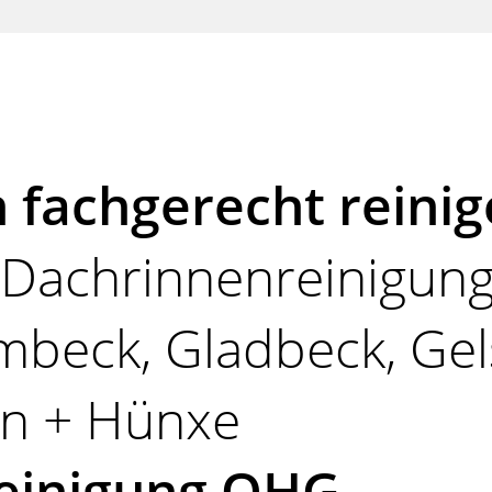
 fachgerecht reinig
r Dachrinnenreinigun
rmbeck, Gladbeck, Gel
en + Hünxe
einigung OHG