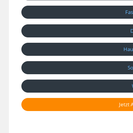
Fas
D
Hau
So
Jetzt