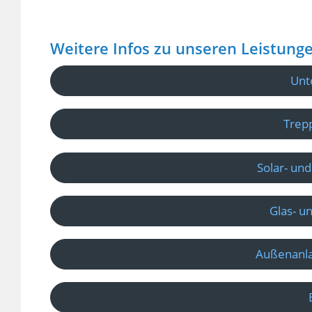
Weitere Infos zu unseren Leistung
Unt
Trep
Solar- und
Glas- u
Außenanla