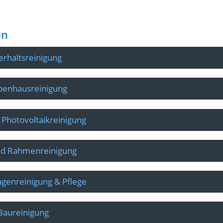
en
erhaltsreinigung
penhausreinigung
 Photovoltaikreinigung
nd Rahmenreinigung
genreinigung & Pflege
Baureinigung