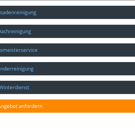
sadenreinigung
achreinigung
smeisterservice
nderreinigung
Winterdienst
 Angebot anfordern