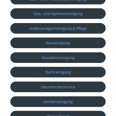
Glas- und Rahmenreinigung
Außenanlagenreinigung & Pflege
Baureinigung
Fassadenreinigung
Dachreinigung
Hausmeisterservice
Sonderreinigung