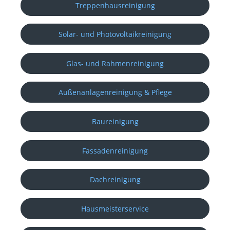
Treppenhausreinigung
Solar- und Photovoltaikreinigung
Glas- und Rahmenreinigung
Außenanlagenreinigung & Pflege
Baureinigung
Fassadenreinigung
Dachreinigung
Hausmeisterservice