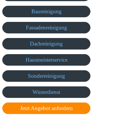
Baureinigung
Fassadenreinigung
Dachreinigung
Hausmeisterservice
Sonderreinigung
Winterdienst
Jetzt Angebot anfordern