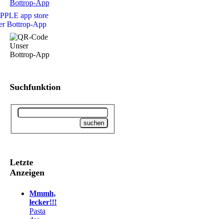
Suchfunktion
Letzte
Anzeigen
Mmmh,
lecker!!!
Pasta