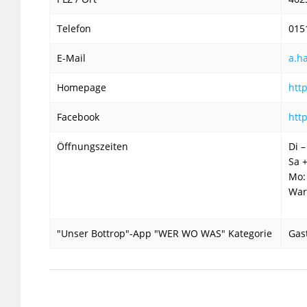
Telefon
015
E-Mail
a.h
Homepage
htt
Facebook
htt
Öffnungszeiten
Di –
Sa 
Mo:
War
"Unser Bottrop"-App "WER WO WAS" Kategorie
Gas