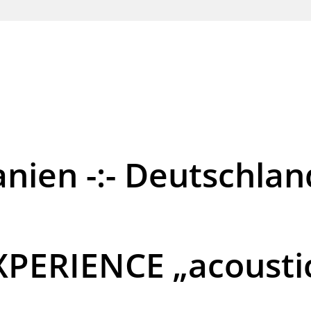
nien -:- Deutschlan
ERIENCE „acoustic 