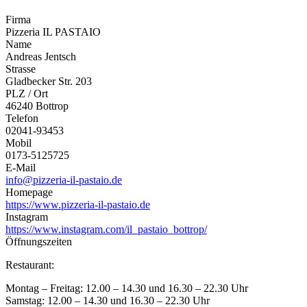
Firma
Pizzeria IL PASTAIO
Name
Andreas Jentsch
Strasse
Gladbecker Str. 203
PLZ / Ort
46240 Bottrop
Telefon
02041-93453
Mobil
0173-5125725
E-Mail
info@pizzeria-il-pastaio.de
Homepage
https://www.pizzeria-il-pastaio.de
Instagram
https://www.instagram.com/il_pastaio_bottrop/
Öffnungszeiten
Restaurant:
Montag – Freitag: 12.00 – 14.30 und 16.30 – 22.30 Uhr
Samstag: 12.00 – 14.30 und 16.30 – 22.30 Uhr