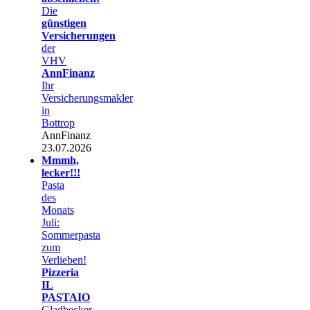
Die
günstigen
Versicherungen
der
VHV
AnnFinanz
Ihr
Versicherungsmakler
in
Bottrop
AnnFinanz
23.07.2026
Mmmh,
lecker!!!
Pasta
des
Monats
Juli:
Sommerpasta
zum
Verlieben!
Pizzeria
IL
PASTAIO
Gladbecker