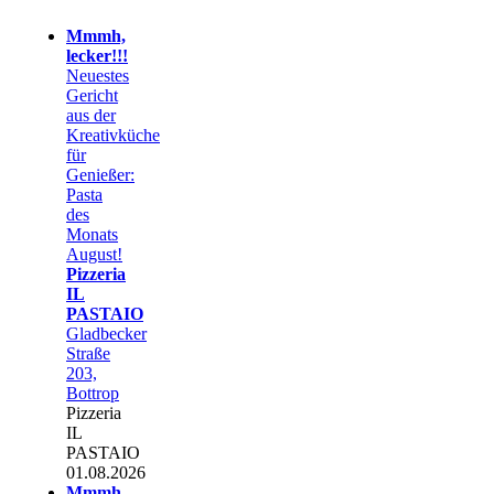
Mmmh,
lecker!!!
Neuestes
Gericht
aus der
Kreativküche
für
Genießer:
Pasta
des
Monats
August!
Pizzeria
IL
PASTAIO
Gladbecker
Straße
203,
Bottrop
Pizzeria
IL
PASTAIO
01.08.2026
Mmmh,