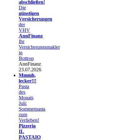
abschließen!
Die
günstigen
Versicherungen
der
VHV
AnnFinanz
Ihr
Versicherungsmakler
in
Bottrop
AnnFinanz
23.07.2026
Mmmh,
lecker!!!
Pasta
des
Monats
Juli:
Sommerpasta
zum
Verlieben!
Pizzeria
IL
PASTAIO