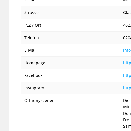
Strasse
Gla
PLZ / Ort
462
Telefon
020
E-Mail
inf
Homepage
htt
Facebook
htt
Instagram
htt
Öffnungszeiten
Die
Mit
Don
Fre
Sam