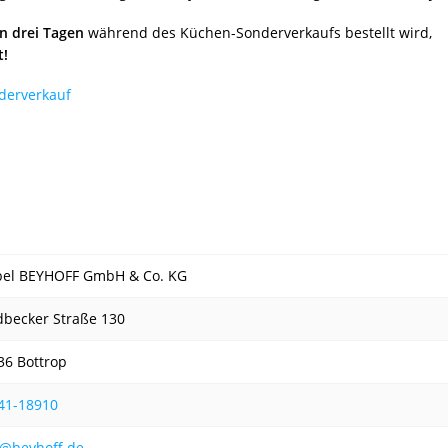
n drei Tagen
während des Küchen-Sonderverkaufs bestellt wird,
t!
derverkauf
el BEYHOFF GmbH & Co. KG
dbecker Straße 130
36 Bottrop
41-18910
o@beyhoff.de