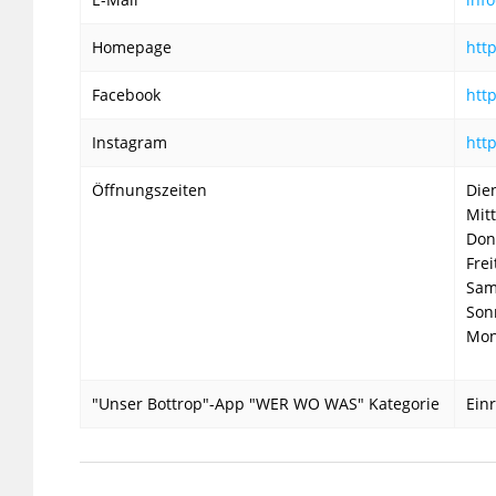
Homepage
htt
Facebook
htt
Instagram
htt
Öffnungszeiten
Die
Mit
Don
Fre
Sam
Son
Mon
"Unser Bottrop"-App "WER WO WAS" Kategorie
Ein