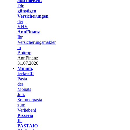
abschließen!
Die
günstigen
Versicherungen
der
VHV
AnnFinanz
Ihr
Versicherungsmakler
in
Bottrop
AnnFinanz
31.07.2026
Mmmh,
lecker!!!
Pasta
des
Monats
Juli:
Sommerpasta
zum
Verlieben!
Pizzeria
IL
PASTAIO