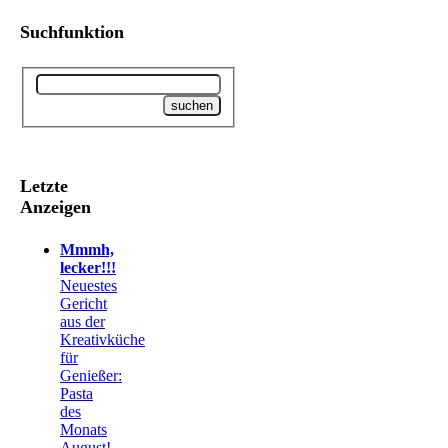
Suchfunktion
Letzte
Anzeigen
Mmmh,
lecker!!!
Neuestes
Gericht
aus der
Kreativküche
für
Genießer:
Pasta
des
Monats
August!