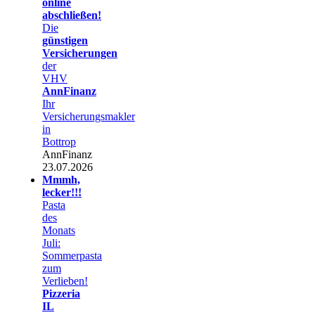
online
abschließen!
Die
günstigen
Versicherungen
der
VHV
AnnFinanz
Ihr
Versicherungsmakler
in
Bottrop
AnnFinanz
23.07.2026
Mmmh,
lecker!!!
Pasta
des
Monats
Juli:
Sommerpasta
zum
Verlieben!
Pizzeria
IL