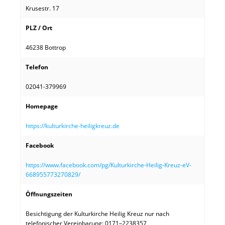
Krusestr. 17
PLZ / Ort
46238 Bottrop
Telefon
02041-379969
Homepage
https://kulturkirche-heiligkreuz.de
Facebook
https://www.facebook.com/pg/Kulturkirche-Heilig-Kreuz-eV-
668955773270829/
Öffnungszeiten
Besichtigung der Kulturkirche Heilig Kreuz nur nach
telefonischer Vereinbarung: 0171–2238357