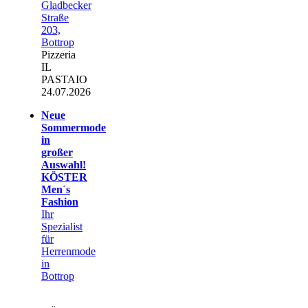
Gladbecker
Straße
203,
Bottrop
Pizzeria
IL
PASTAIO
24.07.2026
Neue
Sommermode
in
großer
Auswahl!
KÖSTER
Men´s
Fashion
Ihr
Spezialist
für
Herrenmode
in
Bottrop