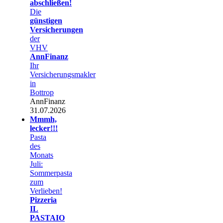
abschließen!
Die
günstigen
Versicherungen
der
VHV
AnnFinanz
Ihr
Versicherungsmakler
in
Bottrop
AnnFinanz
31.07.2026
Mmmh,
lecker!!!
Pasta
des
Monats
Juli:
Sommerpasta
zum
Verlieben!
Pizzeria
IL
PASTAIO