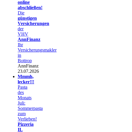
online
abschließen!
Die
günstigen
Versicherungen
der
VHV
AnnFinanz
Ihr
Versicherungsmakler
in
Bottrop
AnnFinanz
23.07.2026
Mmmh,
lecker!!!
Pasta
des
Monats
Juli:
Sommerpasta
zum
Verlieben!
Pizzeria
IL