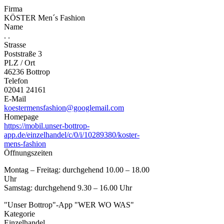
Firma
KÖSTER Men´s Fashion
Name
. .
Strasse
Poststraße 3
PLZ / Ort
46236 Bottrop
Telefon
02041 24161
E-Mail
koestermensfashion@googlemail.com
Homepage
https://mobil.unser-bottrop-
app.de/einzelhandel/c/0/i/10289380/koster-
mens-fashion
Öffnungszeiten
Montag – Freitag: durchgehend 10.00 – 18.00
Uhr
Samstag: durchgehend 9.30 – 16.00 Uhr
"Unser Bottrop"-App "WER WO WAS"
Kategorie
Einzelhandel