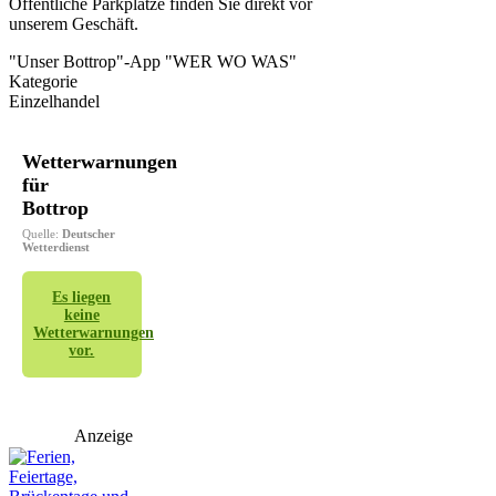
Öffentliche Parkplätze finden Sie direkt vor
unserem Geschäft.
"Unser Bottrop"-App "WER WO WAS"
Kategorie
Einzelhandel
Wetterwarnungen
für
Bottrop
Quelle:
Deutscher
Wetterdienst
Es liegen
keine
Wetterwarnungen
vor.
Anzeige