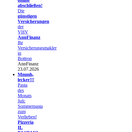
online
abschließen!
Die
günstigen
Versicherungen
der
VHV
AnnFinanz
Ihr
Versicherungsmakler
in
Bottrop
AnnFinanz
23.07.2026
Mmmh,
lecker!!!
Pasta
des
Monats
Juli:
Sommerpasta
zum
Verlieben!
Pizzeria
IL