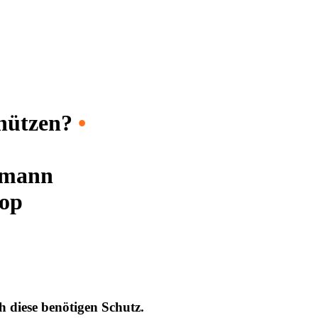
chützen?
•
tmann
rop
h diese benötigen Schutz.