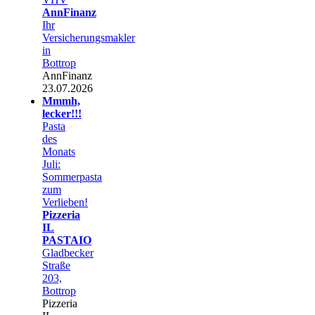
AnnFinanz
Ihr
Versicherungsmakler
in
Bottrop
AnnFinanz
23.07.2026
Mmmh,
lecker!!!
Pasta
des
Monats
Juli:
Sommerpasta
zum
Verlieben!
Pizzeria
IL
PASTAIO
Gladbecker
Straße
203,
Bottrop
Pizzeria