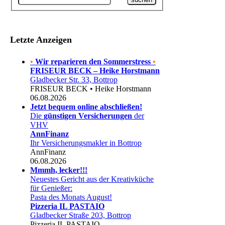
Letzte Anzeigen
•
Wir reparieren den Sommerstress
•
FRISEUR BECK – Heike Horstmann
Gladbecker Str. 33, Bottrop
FRISEUR BECK • Heike Horstmann
06.08.2026
Jetzt bequem online abschließen!
Die
günstigen Versicherungen
der
VHV
AnnFinanz
Ihr Versicherungsmakler in Bottrop
AnnFinanz
06.08.2026
Mmmh, lecker!!!
Neuestes Gericht aus der Kreativküche
für Genießer:
Pasta des Monats August!
Pizzeria IL PASTAIO
Gladbecker Straße 203, Bottrop
Pizzeria IL PASTAIO