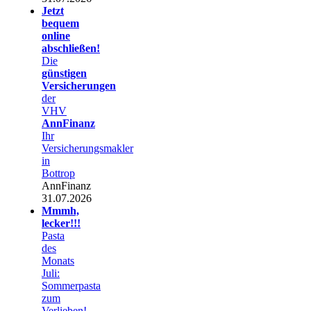
Jetzt
bequem
online
abschließen!
Die
günstigen
Versicherungen
der
VHV
AnnFinanz
Ihr
Versicherungsmakler
in
Bottrop
AnnFinanz
31.07.2026
Mmmh,
lecker!!!
Pasta
des
Monats
Juli:
Sommerpasta
zum
Verlieben!