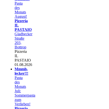
Pasta
des
Monats
August!
Pizzeria
IL
PASTAIO
Gladbecker
Straße
203,
Bottrop
Pizzeria
IL
PASTAIO
01.08.2026
Mmmh,
lecker!!!
Pasta
des
Monats
Juli:
Sommerpasta
zum
Verlieben!
Pizzeria