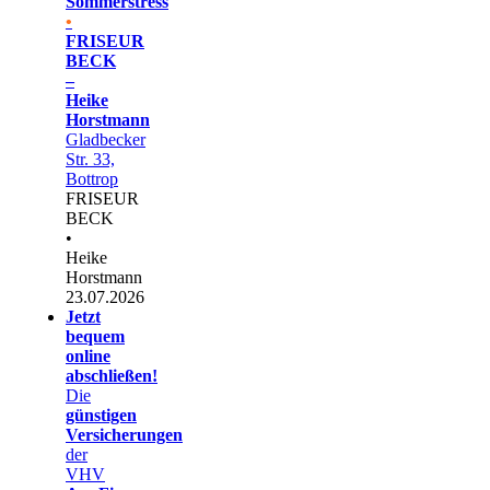
Sommerstress
•
FRISEUR
BECK
–
Heike
Horstmann
Gladbecker
Str. 33,
Bottrop
FRISEUR
BECK
•
Heike
Horstmann
23.07.2026
Jetzt
bequem
online
abschließen!
Die
günstigen
Versicherungen
der
VHV