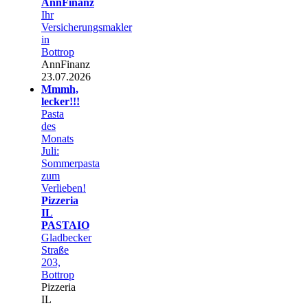
AnnFinanz
Ihr
Versicherungsmakler
in
Bottrop
AnnFinanz
23.07.2026
Mmmh,
lecker!!!
Pasta
des
Monats
Juli:
Sommerpasta
zum
Verlieben!
Pizzeria
IL
PASTAIO
Gladbecker
Straße
203,
Bottrop
Pizzeria
IL