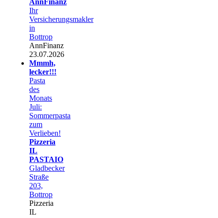
AnnFinanz
Ihr
Versicherungsmakler
in
Bottrop
AnnFinanz
23.07.2026
Mmmh,
lecker!!!
Pasta
des
Monats
Juli:
Sommerpasta
zum
Verlieben!
Pizzeria
IL
PASTAIO
Gladbecker
Straße
203,
Bottrop
Pizzeria
IL