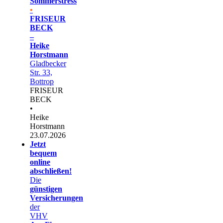
Sommerstress
•
FRISEUR
BECK
–
Heike
Horstmann
Gladbecker
Str. 33,
Bottrop
FRISEUR
BECK
•
Heike
Horstmann
23.07.2026
Jetzt
bequem
online
abschließen!
Die
günstigen
Versicherungen
der
VHV