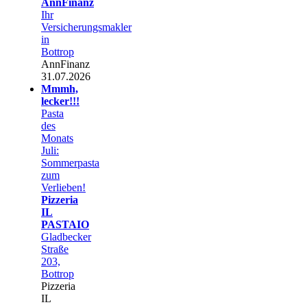
AnnFinanz
Ihr
Versicherungsmakler
in
Bottrop
AnnFinanz
31.07.2026
Mmmh,
lecker!!!
Pasta
des
Monats
Juli:
Sommerpasta
zum
Verlieben!
Pizzeria
IL
PASTAIO
Gladbecker
Straße
203,
Bottrop
Pizzeria
IL