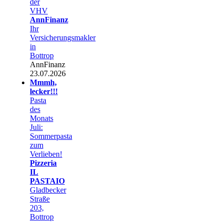
der
VHV
AnnFinanz
Ihr
Versicherungsmakler
in
Bottrop
AnnFinanz
23.07.2026
Mmmh,
lecker!!!
Pasta
des
Monats
Juli:
Sommerpasta
zum
Verlieben!
Pizzeria
IL
PASTAIO
Gladbecker
Straße
203,
Bottrop