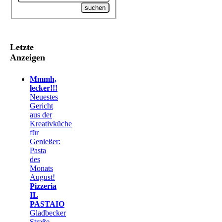
Letzte
Anzeigen
Mmmh,
lecker!!!
Neuestes
Gericht
aus der
Kreativküche
für
Genießer:
Pasta
des
Monats
August!
Pizzeria
IL
PASTAIO
Gladbecker
Straße