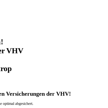
!
er VHV
trop
gen Versicherungen
der VHV!
e optimal abgesichert.