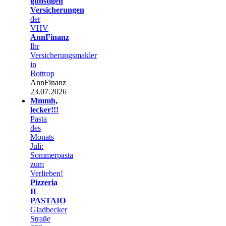
günstigen
Versicherungen
der
VHV
AnnFinanz
Ihr
Versicherungsmakler
in
Bottrop
AnnFinanz
23.07.2026
Mmmh,
lecker!!!
Pasta
des
Monats
Juli:
Sommerpasta
zum
Verlieben!
Pizzeria
IL
PASTAIO
Gladbecker
Straße