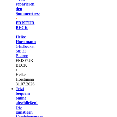
reparieren
den
Sommerstress
•
FRISEUR
BECK
–
Heike
Horstmann
Gladbecker
Str. 33,
Bottrop
FRISEUR
BECK
•
Heike
Horstmann
31.07.2026
Jetzt
bequem
online
abschließen!
Die
günstigen
Versicherungen