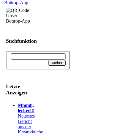
Suchfunktion
Letzte
Anzeigen
Mmmh,
lecker!!!
Neuestes
Gericht
aus der
Kreativküche