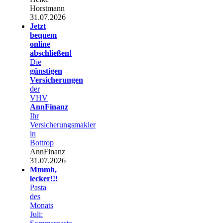
Horstmann
31.07.2026
Jetzt
bequem
online
abschließen!
Die
günstigen
Versicherungen
der
VHV
AnnFinanz
Ihr
Versicherungsmakler
in
Bottrop
AnnFinanz
31.07.2026
Mmmh,
lecker!!!
Pasta
des
Monats
Juli: