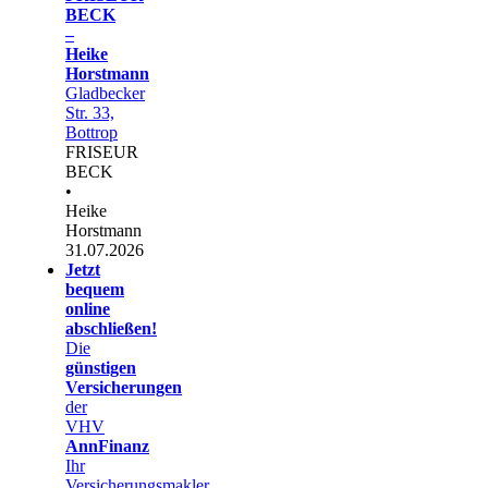
BECK
–
Heike
Horstmann
Gladbecker
Str. 33,
Bottrop
FRISEUR
BECK
•
Heike
Horstmann
31.07.2026
Jetzt
bequem
online
abschließen!
Die
günstigen
Versicherungen
der
VHV
AnnFinanz
Ihr
Versicherungsmakler