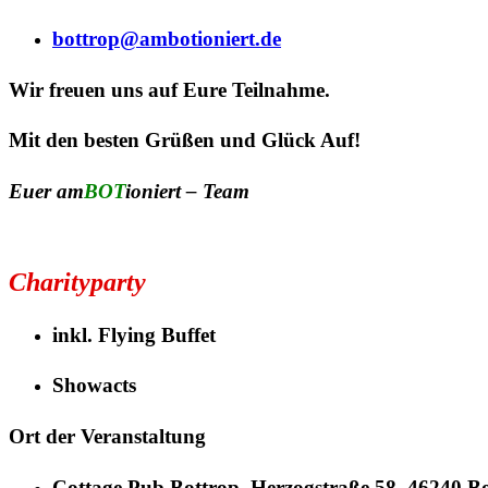
bottrop@ambotioniert.de
Wir freuen uns auf Eure Teilnahme.
Mit den besten Grüßen und Glück Auf!
Euer
am
BOT
ioniert
– Team
Charityparty
inkl. Flying Buffet
Showacts
Ort der Veranstaltung
Cottage Pub Bottrop
, Herzogstraße 58, 46240 B