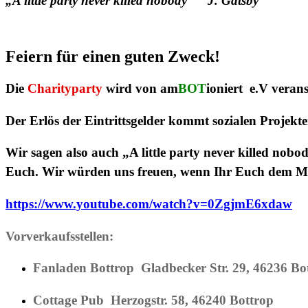
„A little party never killed nobody“ J. Gatsby
Feiern für einen guten Zweck!
Die
Charityparty
wird von am
BOT
ioniert
e.V verans
Der Erlös der Eintrittsgelder kommt sozialen Projekte
Wir sagen also auch „A little party never killed nob
Euch. Wir würden uns freuen, wenn Ihr Euch dem Mo
https://www.youtube.com/watch?v=0ZgjmE6xdaw
Vorverkaufsstellen:
Fanladen Bottrop
Gladbecker Str. 29, 46236 Bo
Cottage Pub
Herzogstr. 58, 46240 Bottrop